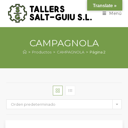
Translate »
Menú
CAMPAGNOLA
>
Productos
>
CAMPAGNOLA
>
Página 2
Orden predeterminado