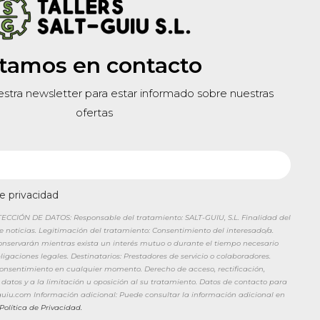
tamos en contacto
estra newsletter para estar informado sobre nuestras
ofertas
de privacidad
CIÓN DE DATOS: Responsable del tratamiento: SALT-GUIU, S.L. Finalidad del
de noticias. Legitimación del tratamiento: Consentimiento del interesado/a.
conservarán mientras exista un interés mutuo o durante el tiempo necesario
igaciones legales. Destinatarios: Prestadores de servicio o colaboradores.
 consentimiento en cualquier momento. Derecho de acceso, rectificación,
 datos y a la limitación u oposición al su tratamiento. Datos de contacto para
tguiu.com Información adicional: Puede consultar la información adicional en
Política de Privacidad.