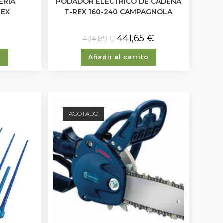
ERÍA
PODADOR ELÉCTRICO DE CADENA
REX
T-REX 160-240 CAMPAGNOLA
441,65
€
494,89
€
o
Añadir al carrito
AGOTADO