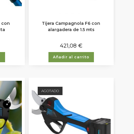
 con
Tijera Campagnola F6 con
cta
alargadera de 1.5 mts
421,08
€
o
Añadir al carrito
AGOTADO