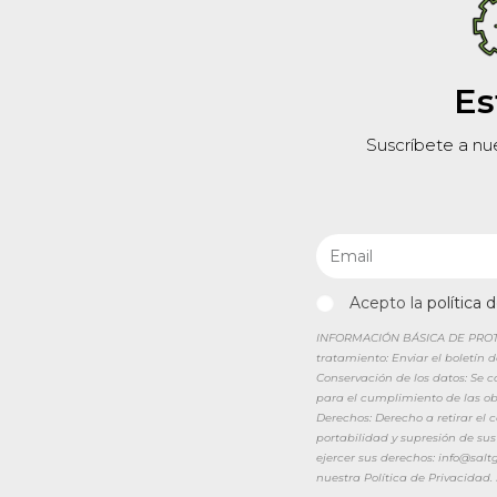
Es
Suscríbete a nu
Acepto la
política 
INFORMACIÓN BÁSICA DE PROTEC
tratamiento: Enviar el boletín 
Conservación de los datos: Se 
para el cumplimiento de las obl
Derechos: Derecho a retirar el
portabilidad y supresión de sus
ejercer sus derechos: info@sal
nuestra Política de Privacidad.