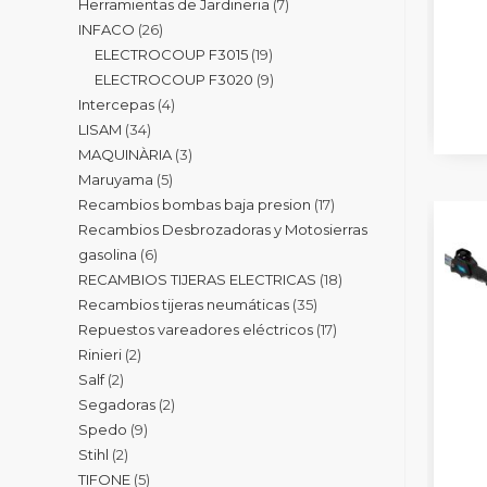
Herramientas de Jardineria
7
INFACO
26
ELECTROCOUP F3015
19
ELECTROCOUP F3020
9
Intercepas
4
LISAM
34
MAQUINÀRIA
3
Maruyama
5
Recambios bombas baja presion
17
Recambios Desbrozadoras y Motosierras
gasolina
6
RECAMBIOS TIJERAS ELECTRICAS
18
Recambios tijeras neumáticas
35
Repuestos vareadores eléctricos
17
Rinieri
2
Salf
2
Segadoras
2
Spedo
9
Stihl
2
TIFONE
5