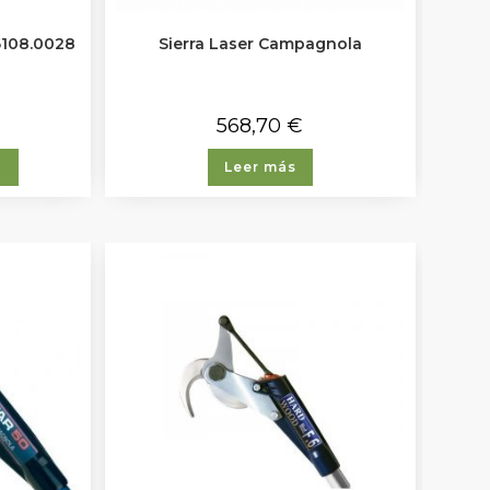
 6108.0028
Sierra Laser Campagnola
568,70
€
o
Leer más