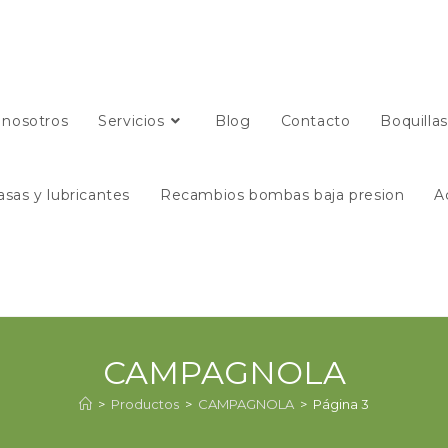
 nosotros
Servicios
Blog
Contacto
Boquilla
asas y lubricantes
Recambios bombas baja presion
A
CAMPAGNOLA
>
Productos
>
CAMPAGNOLA
>
Página 3