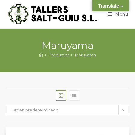
Translate »
Menú
Maruyama
>
Productos
>
Maruyama
Orden predeterminado