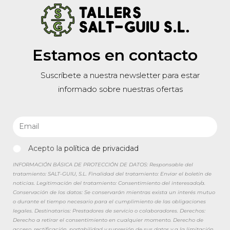
Estamos en contacto
Suscríbete a nuestra newsletter para estar
informado sobre nuestras ofertas
Acepto la
política de privacidad
INFORMACIÓN BÁSICA DE PROTECCIÓN DE DATOS: Responsable del
tratamiento: SALT-GUIU, S.L. Finalidad del tratamiento: Enviar el boletín de
noticias. Legitimación del tratamiento: Consentimiento del interesado/a.
Conservación de los datos: Se conservarán mientras exista un interés mutuo
o durante el tiempo necesario para el cumplimiento de las obligaciones
legales. Destinatarios: Prestadores de servicio o colaboradores. Derechos:
Derecho a retirar el consentimiento en cualquier momento. Derecho de
acceso, rectificación, portabilidad y supresión de sus datos y a la limitación