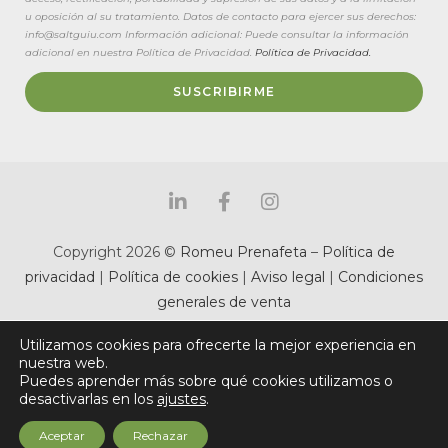
u oposición al su tratamiento. Datos de contacto para ejercer sus derechos:
info@saltguiu.com Información adicional: Puede consultar la información
adicional en nuestra Política de Privacidad.
Política de Privacidad.
SUSCRIBIRME
Copyright 2026 ©
Romeu Prenafeta
–
Política de
privacidad
|
Política de cookies
|
Aviso legal
|
Condiciones
generales de venta
Utilizamos cookies para ofrecerte la mejor experiencia en
nuestra web.
Puedes aprender más sobre qué cookies utilizamos o
desactivarlas en los
ajustes
.
Aceptar
Rechazar