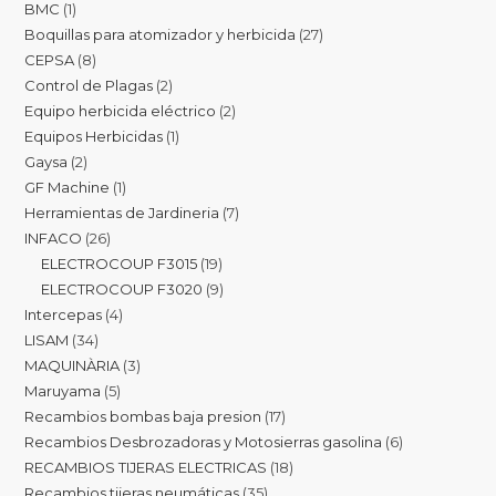
BMC
1
Boquillas para atomizador y herbicida
27
CEPSA
8
Control de Plagas
2
Equipo herbicida eléctrico
2
Equipos Herbicidas
1
Gaysa
2
GF Machine
1
Herramientas de Jardineria
7
INFACO
26
ELECTROCOUP F3015
19
ELECTROCOUP F3020
9
Intercepas
4
LISAM
34
MAQUINÀRIA
3
Maruyama
5
Recambios bombas baja presion
17
Recambios Desbrozadoras y Motosierras gasolina
6
RECAMBIOS TIJERAS ELECTRICAS
18
Recambios tijeras neumáticas
35