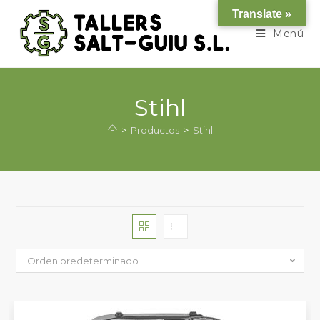
Translate »
Menú
Stihl
>
Productos
>
Stihl
Orden predeterminado