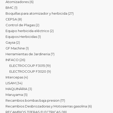
Atomizadores
6
BMC
1
Boquillas para atomizador y herbicida
27
CEPSA
8
Control de Plagas
2
Equipo herbicida eléctrico
2
Equipos Herbicidas
1
Gaysa
2
GF Machine
1
Herramientas de Jardineria
7
INFACO
26
ELECTROCOUP F3015
19
ELECTROCOUP F3020
9
Intercepas
4
LISAM
34
MAQUINÀRIA
3
Maruyama
5
Recambios bombas baja presion
17
Recambios Desbrozadoras y Motosierras gasolina
6
RECAMBIOS TIJERAS ELECTRICAS
18