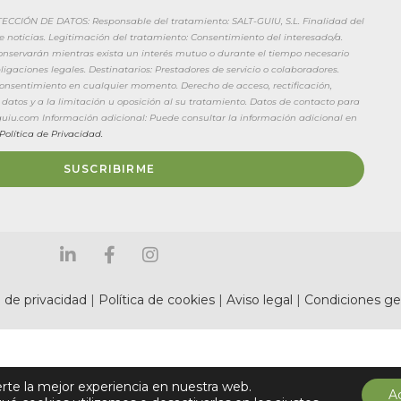
CIÓN DE DATOS: Responsable del tratamiento: SALT-GUIU, S.L. Finalidad del
de noticias. Legitimación del tratamiento: Consentimiento del interesado/a.
conservarán mientras exista un interés mutuo o durante el tiempo necesario
igaciones legales. Destinatarios: Prestadores de servicio o colaboradores.
 consentimiento en cualquier momento. Derecho de acceso, rectificación,
 datos y a la limitación u oposición al su tratamiento. Datos de contacto para
tguiu.com Información adicional: Puede consultar la información adicional en
Política de Privacidad.
SUSCRIBIRME
a de privacidad
|
Política de cookies
|
Aviso legal
|
Condiciones ge
erte la mejor experiencia en nuestra web.
A