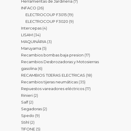
Herramientas de Jardineria
7
INFACO
26
ELECTROCOUP F3015
19
ELECTROCOUP F3020
9
Intercepas
4
LISAM
34
MAQUINÀRIA
3
Maruyama
5
Recambios bombas baja presion
17
Recambios Desbrozadoras y Motosierras
gasolina
6
RECAMBIOS TIJERAS ELECTRICAS
18
Recambios tijeras neumáticas
35
Repuestos vareadores eléctricos
17
Rinieri
2
Salf
2
Segadoras
2
Spedo
9
Stihl
2
TIFONE
5