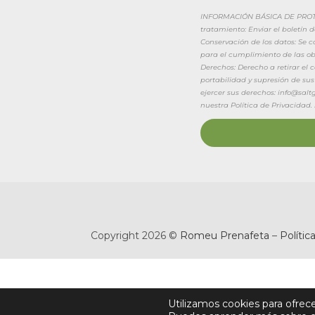
INFORMACIÓN BÁSICA DE PROTEC
tratamiento: Enviar el boletín 
Conservación de los datos: Se 
para el cumplimiento de las obl
Derechos: Derecho a retirar el
portabilidad y supresión de sus
ejercer sus derechos: info@sal
nuestra Política de Privacidad.
Copyright 2026 ©
Romeu Prenafeta
–
Polític
Utilizamos cookies para ofrec