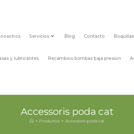
 nosotros
Servicios
Blog
Contacto
Boquilla
asas y lubricantes
Recambios bombas baja presion
A
Accessoris poda cat
>
Productos
>
Accessoris poda cat