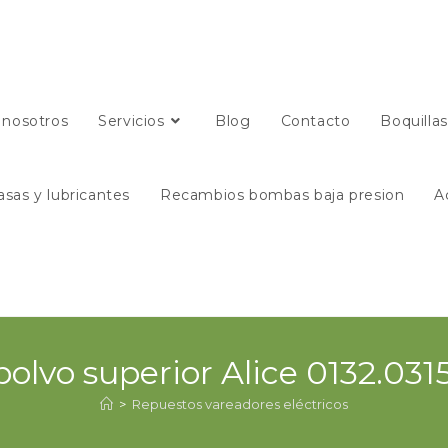
 nosotros
Servicios
Blog
Contacto
Boquilla
asas y lubricantes
Recambios bombas baja presion
A
apolvo superior Alice 0132.
>
Repuestos vareadores eléctricos