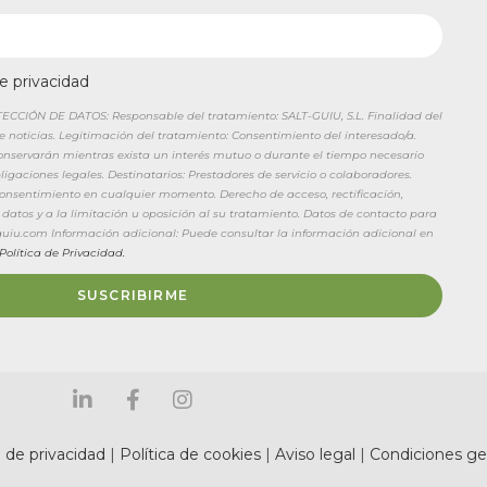
de privacidad
CIÓN DE DATOS: Responsable del tratamiento: SALT-GUIU, S.L. Finalidad del
de noticias. Legitimación del tratamiento: Consentimiento del interesado/a.
conservarán mientras exista un interés mutuo o durante el tiempo necesario
igaciones legales. Destinatarios: Prestadores de servicio o colaboradores.
 consentimiento en cualquier momento. Derecho de acceso, rectificación,
 datos y a la limitación u oposición al su tratamiento. Datos de contacto para
tguiu.com Información adicional: Puede consultar la información adicional en
Política de Privacidad.
SUSCRIBIRME
a de privacidad
|
Política de cookies
|
Aviso legal
|
Condiciones ge