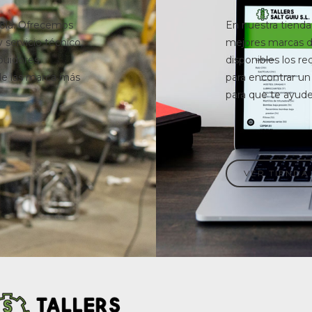
cola. Ofrecemos
En nuestra tienda
y servicio técnico,
mejores marcas d
buidores
disponibles los r
 de las marca más
para encontrar un
para que te ayud
VER TIENDA