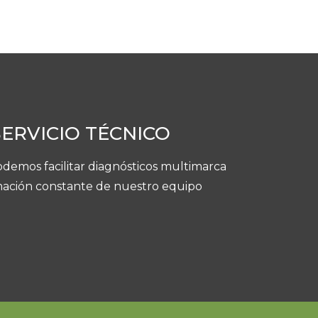
Trituradoras
.
SERVICIO TÉCNICO
demos facilitar diagnósticos multimarca
rmación constante de nuestro equipo