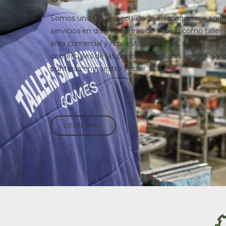
Somos un taller especializado en maquinaria agrí
servicios en distintas áreas de trabajo como taller 
área comercial y repuestos. Además, somos distri
comerciales de las principales marcas agrícolas y
punteras en nuestro sector.
LEER MÁS