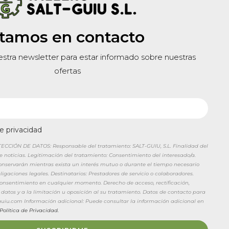
tamos en contacto
estra newsletter para estar informado sobre nuestras
ofertas
de privacidad
CIÓN DE DATOS: Responsable del tratamiento: SALT-GUIU, S.L. Finalidad del
de noticias. Legitimación del tratamiento: Consentimiento del interesado/a.
conservarán mientras exista un interés mutuo o durante el tiempo necesario
igaciones legales. Destinatarios: Prestadores de servicio o colaboradores.
 consentimiento en cualquier momento. Derecho de acceso, rectificación,
 datos y a la limitación u oposición al su tratamiento. Datos de contacto para
tguiu.com Información adicional: Puede consultar la información adicional en
Política de Privacidad.