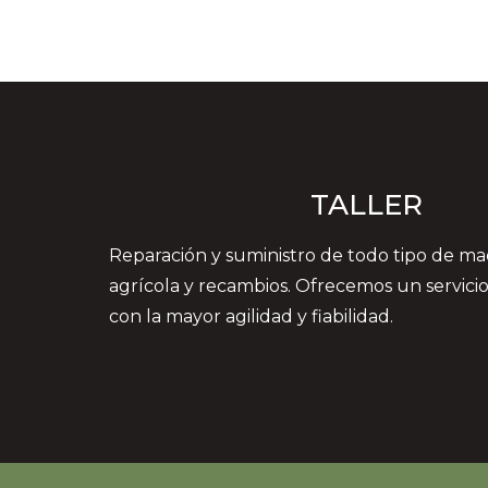
Podador T-CAT
Ver
más
TALLER
Reparación y suministro de todo tipo de ma
agrícola y recambios. Ofrecemos un servicio
con la mayor agilidad y fiabilidad.