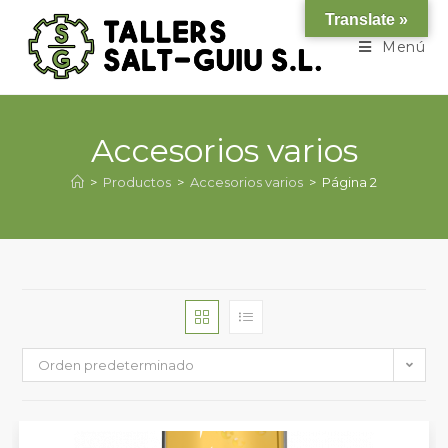
Translate »
Menú
Accesorios varios
>
Productos
>
Accesorios varios
>
Página 2
Orden predeterminado