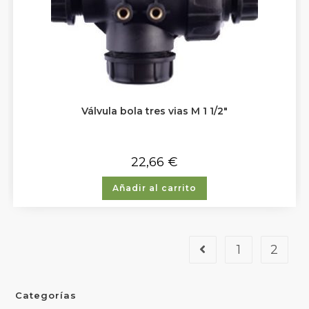
Válvula bola tres vias M 1 1/2″
22,66
€
Añadir al carrito
1
2
Categorías