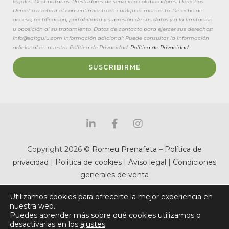
legales. Destinatarios: Prestadores de servicio o colaboradores. Derechos:
Derecho a retirar el consentimiento en cualquier momento. Derecho de
acceso, rectificación, portabilidad y supresión de sus datos y a la limitación
u oposición al su tratamiento. Datos de contacto para ejercer sus derechos:
info@saltguiu.com Información adicional: Puede consultar la información
adicional en nuestra Política de Privacidad.
Política de Privacidad.
SUSCRIBIRME
Copyright 2026 ©
Romeu Prenafeta
–
Política de
privacidad
|
Política de cookies
|
Aviso legal
|
Condiciones
generales de venta
Utilizamos cookies para ofrecerte la mejor experiencia en
nuestra web.
Puedes aprender más sobre qué cookies utilizamos o
desactivarlas en los
ajustes
.