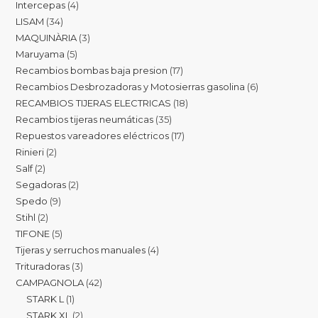
Intercepas
4
LISAM
34
MAQUINÀRIA
3
Maruyama
5
Recambios bombas baja presion
17
Recambios Desbrozadoras y Motosierras gasolina
6
RECAMBIOS TIJERAS ELECTRICAS
18
Recambios tijeras neumáticas
35
Repuestos vareadores eléctricos
17
Rinieri
2
Salf
2
Segadoras
2
Spedo
9
Stihl
2
TIFONE
5
Tijeras y serruchos manuales
4
Trituradoras
3
CAMPAGNOLA
42
STARK L
1
STARK XL
2