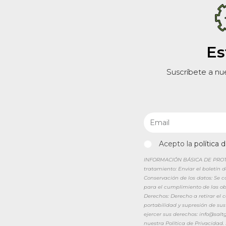
Es
Suscríbete a nu
Acepto la
política 
INFORMACIÓN BÁSICA DE PROTEC
tratamiento: Enviar el boletín 
Conservación de los datos: Se 
para el cumplimiento de las obl
Derechos: Derecho a retirar el
portabilidad y supresión de sus
ejercer sus derechos: info@sal
nuestra Política de Privacidad.