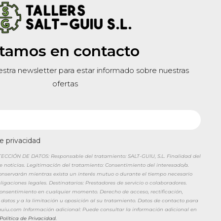
tamos en contacto
estra newsletter para estar informado sobre nuestras
ofertas
de privacidad
CIÓN DE DATOS: Responsable del tratamiento: SALT-GUIU, S.L. Finalidad del
de noticias. Legitimación del tratamiento: Consentimiento del interesado/a.
conservarán mientras exista un interés mutuo o durante el tiempo necesario
igaciones legales. Destinatarios: Prestadores de servicio o colaboradores.
 consentimiento en cualquier momento. Derecho de acceso, rectificación,
 datos y a la limitación u oposición al su tratamiento. Datos de contacto para
tguiu.com Información adicional: Puede consultar la información adicional en
Política de Privacidad.