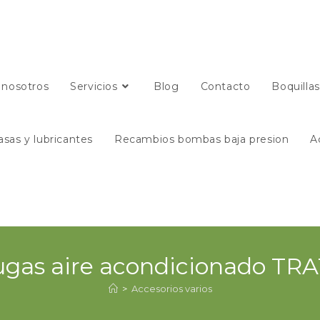
 nosotros
Servicios
Blog
Contacto
Boquilla
asas y lubricantes
Recambios bombas baja presion
A
ugas aire acondicionado T
>
Accesorios varios