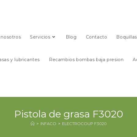
 nosotros
Servicios
Blog
Contacto
Boquilla
asas y lubricantes
Recambios bombas baja presion
A
Pistola de grasa F3020
>
INFACO
>
ELECTROCOUP F3020