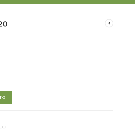
20
ITO
ACO