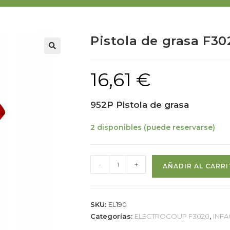
Pistola de grasa F30
16,61
€
952P Pistola de grasa
2 disponibles (puede reservarse)
-
+
AÑADIR AL CARR
SKU:
EL190
Categorías:
ELECTROCOUP F3020
,
INF