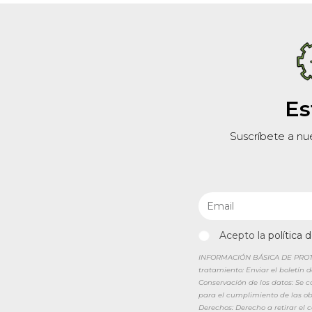
Es
Suscríbete a nu
Acepto la
política 
INFORMACIÓN BÁSICA DE PROTEC
tratamiento: Enviar el boletín 
Conservación de los datos: Se 
para el cumplimiento de las obl
Derechos: Derecho a retirar el