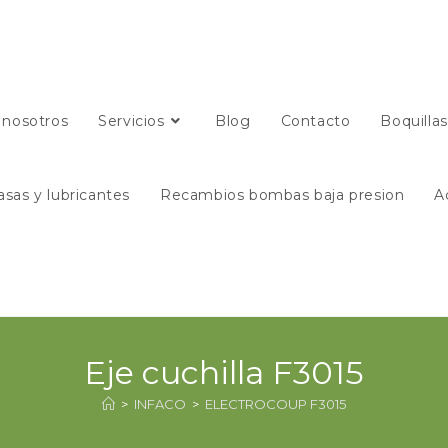
 nosotros
Servicios
Blog
Contacto
Boquilla
asas y lubricantes
Recambios bombas baja presion
A
Eje cuchilla F3015
>
INFACO
>
ELECTROCOUP F3015