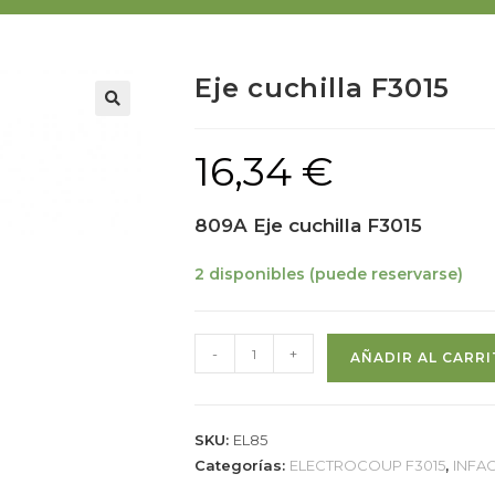
Eje cuchilla F3015
16,34
€
809A Eje cuchilla F3015
2 disponibles (puede reservarse)
-
+
AÑADIR AL CARR
SKU:
EL85
Categorías:
ELECTROCOUP F3015
,
INFA