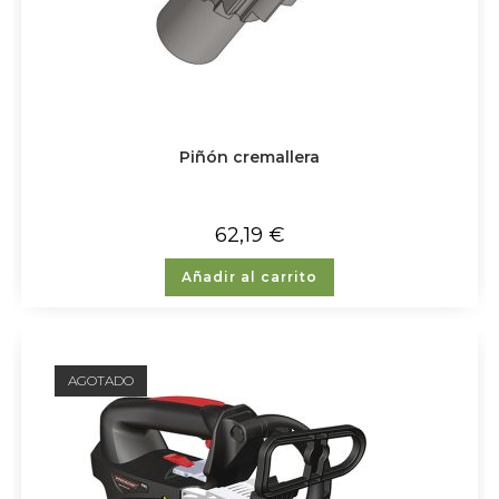
Piñón cremallera
62,19
€
Añadir al carrito
AGOTADO