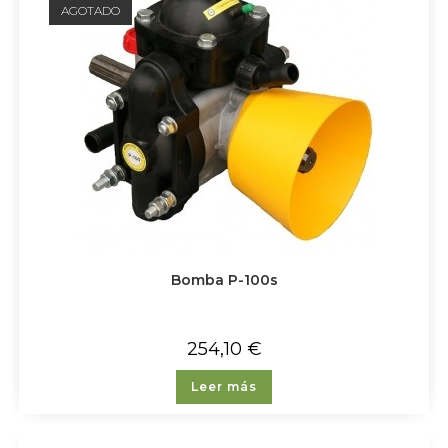
AGOTADO
Bomba P-100s
254,10
€
Leer más