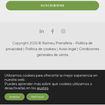
SUSCRIBIRME
Copyright 2026 ©
Romeu Prenafeta
–
Política de
privacidad
|
Política de cookies
|
Aviso legal
|
Condiciones
generales de venta
Utilizamos cookies para ofrecerte la mejor experiencia en
nuestra web.
Puedes aprender más sobre qué cookies utilizamos o
desactivarlas en los
ajustes
.
Aceptar
Rechazar