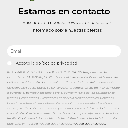
Estamos en contacto
Suscríbete a nuestra newsletter para estar
informado sobre nuestras ofertas
Acepto la
política de privacidad
INFORMACIÓN BÁSICA DE PROTECCIÓN DE DATOS: Responsable del
tratamiento: SALT-GUIU, S.L. Finalidad del tratamiento: Enviar el boletín de
noticias. Legitimación del tratamiento: Consentimiento del interesado/a.
Conservación de los datos: Se conservarán mientras exista un interés mutuo
o durante el tiempo necesario para el cumplimiento de las obligaciones
legales. Destinatarios: Prestadores de servicio o colaboradores. Derechos:
Derecho a retirar el consentimiento en cualquier momento. Derecho de
acceso, rectificación, portabilidad y supresión de sus datos y a la limitación
u oposición al su tratamiento. Datos de contacto para ejercer sus derechos:
info@saltguiu.com Información adicional: Puede consultar la información
adicional en nuestra Política de Privacidad.
Política de Privacidad.