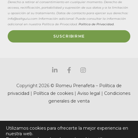
Derecho a retirar el consentimiento en cualquier momento. Derecho de
acceso, rectificación, portabilidad y supresión de sus datos y a la limitación
u oposición al su tratamiento. Datos de contacto para ejercer sus derechos:
info@saltguiu.com Información adicional: Puede consultar la información
adicional en nuestra Política de Privacidad.
Política de Privacidad.
SUSCRIBIRME
Copyright 2026 ©
Romeu Prenafeta
–
Política de
privacidad
|
Política de cookies
|
Aviso legal
|
Condiciones
generales de venta
Utilizamos cookies para ofrecerte la mejor experiencia en
nuestra web.