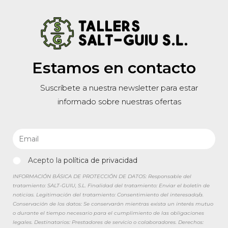
Estamos en contacto
Suscríbete a nuestra newsletter para estar
informado sobre nuestras ofertas
Acepto la
política de privacidad
INFORMACIÓN BÁSICA DE PROTECCIÓN DE DATOS: Responsable del
tratamiento: SALT-GUIU, S.L. Finalidad del tratamiento: Enviar el boletín de
noticias. Legitimación del tratamiento: Consentimiento del interesado/a.
Conservación de los datos: Se conservarán mientras exista un interés mutuo
o durante el tiempo necesario para el cumplimiento de las obligaciones
legales. Destinatarios: Prestadores de servicio o colaboradores. Derechos: