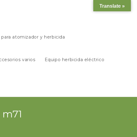
Translate »
s para atomizador y herbicida
ccesorios varios
Equipo herbicida eléctrico
o m71