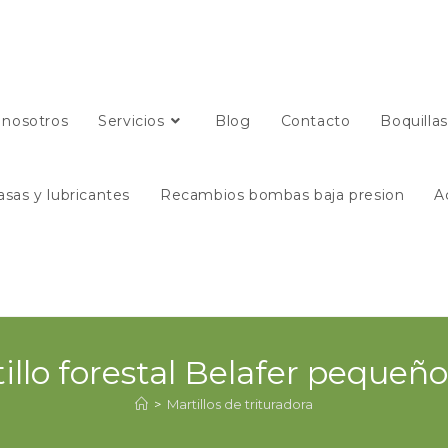
 nosotros
Servicios
Blog
Contacto
Boquilla
asas y lubricantes
Recambios bombas baja presion
A
illo forestal Belafer pequeñ
>
Martillos de trituradora