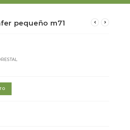
lafer pequeño m71
 FORESTAL
ITO