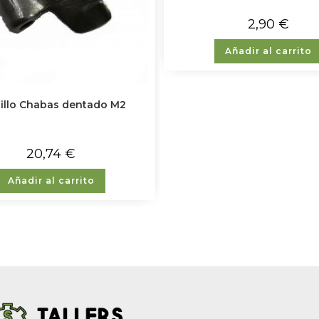
2,90
€
Añadir al carrito
illo Chabas dentado M2
20,74
€
Añadir al carrito