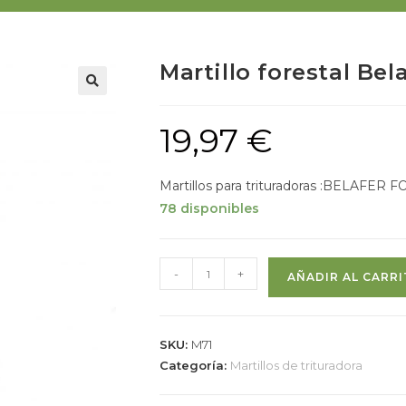
Martillo forestal Be
19,97
€
Martillos para trituradoras :BELAFER
78 disponibles
-
+
AÑADIR AL CARR
SKU:
M71
Categoría:
Martillos de trituradora