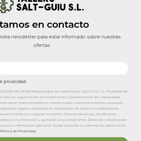
tamos en contacto
estra newsletter para estar informado sobre nuestras
ofertas
de privacidad
CIÓN DE DATOS: Responsable del tratamiento: SALT-GUIU, S.L. Finalidad del
de noticias. Legitimación del tratamiento: Consentimiento del interesado/a.
conservarán mientras exista un interés mutuo o durante el tiempo necesario
igaciones legales. Destinatarios: Prestadores de servicio o colaboradores.
 consentimiento en cualquier momento. Derecho de acceso, rectificación,
 datos y a la limitación u oposición al su tratamiento. Datos de contacto para
tguiu.com Información adicional: Puede consultar la información adicional en
Política de Privacidad.