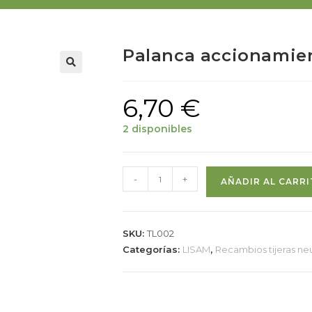
Palanca accionamien
6,70
€
2 disponibles
-
+
AÑADIR AL CARR
SKU:
TL002
Categorías:
LISAM
,
Recambios tijeras ne