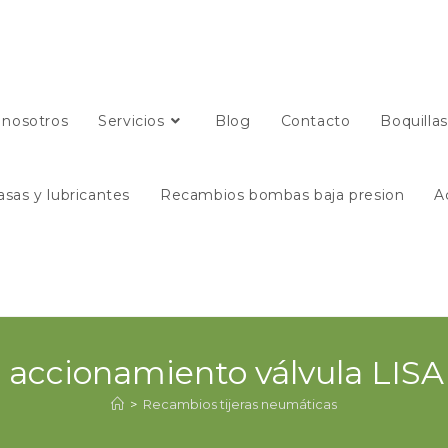
 nosotros
Servicios
Blog
Contacto
Boquilla
asas y lubricantes
Recambios bombas baja presion
A
 accionamiento válvula LIS
>
Recambios tijeras neumáticas