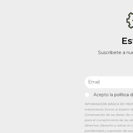
Es
Suscríbete a nu
Acepto la
política 
INFORMACIÓN BÁSICA DE PROTEC
tratamiento: Enviar el boletín 
Conservación de los datos: Se 
para el cumplimiento de las obl
Derechos: Derecho a retirar el
portabilidad y supresión de sus