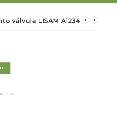
to válvula LISAM A1234
ITO
umáticas