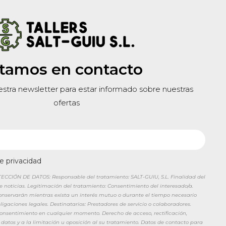
tamos en contacto
estra newsletter para estar informado sobre nuestras
ofertas
de privacidad
CIÓN DE DATOS: Responsable del tratamiento: SALT-GUIU, S.L. Finalidad del
de noticias. Legitimación del tratamiento: Consentimiento del interesado/a.
conservarán mientras exista un interés mutuo o durante el tiempo necesario
igaciones legales. Destinatarios: Prestadores de servicio o colaboradores.
 consentimiento en cualquier momento. Derecho de acceso, rectificación,
 datos y a la limitación u oposición al su tratamiento. Datos de contacto para