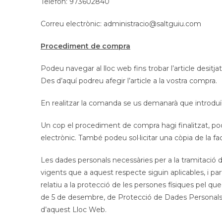
Telèfon: 973602840
Correu electrònic: administracio@saltguiu.com
Procediment de compra
Podeu navegar al lloc web fins trobar l’article desitja
Des d’aquí podreu afegir l’article a la vostra compra.
En realitzar la comanda se us demanarà que introduï
Un cop el procediment de compra hagi finalitzat, podre
electrònic. També podeu sol·licitar una còpia de la fa
Les dades personals necessàries per a la tramitació d
vigents que a aquest respecte siguin aplicables, i p
relatiu a la protecció de les persones físiques pel qu
de 5 de desembre, de Protecció de Dades Personals i ga
d’aquest Lloc Web.