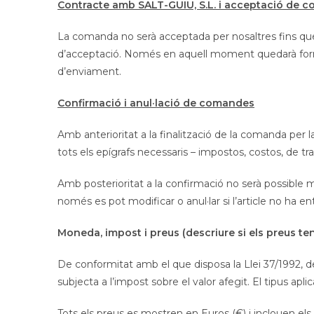
Contracte amb SALT-GUIU, S.L. i acceptació de 
La comanda no serà acceptada per nosaltres fins que
d’acceptació. Només en aquell moment quedarà formali
d’enviament.
Confirmació i anul·lació de comandes
Amb anterioritat a la finalització de la comanda per l
tots els epígrafs necessaris – impostos, costos, de tran
Amb posterioritat a la confirmació no serà possible m
només es pot modificar o anul·lar si l’article no ha 
Moneda, impost i preus (descriure si els preus ten
De conformitat amb el que disposa la Llei 37/1992, de
subjecta a l’impost sobre el valor afegit. El tipus a
Tots els preus es mostren en Euros (€) i inclouen els 