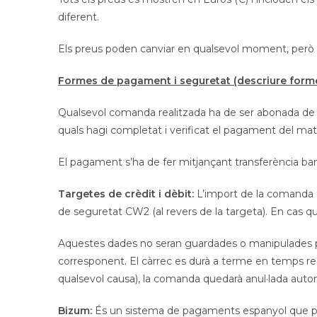
diferent.
Els preus poden canviar en qualsevol moment, però e
Formes de pagament i seguretat (descriure for
Qualsevol comanda realitzada ha de ser abonada de
quals hagi completat i verificat el pagament del mat
El pagament s’ha de fer mitjançant transferència banc
Targetes de crèdit i dèbit:
L’import de la comanda es
de seguretat CW2 (al revers de la targeta). En cas qu
Aquestes dades no seran guardades o manipulades per
corresponent. El càrrec es durà a terme en temps re
qualsevol causa), la comanda quedarà anul·lada aut
Bizum:
És un sistema de pagaments espanyol que per