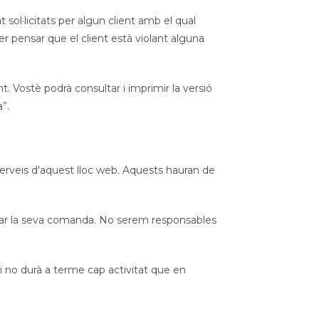
sol·licitats per algun client amb el qual
r pensar que el client està violant alguna
. Vostè podrà consultar i imprimir la versió
”.
s serveis d’aquest lloc web. Aquests hauran de
ursar la seva comanda. No serem responsables
i no durà a terme cap activitat que en