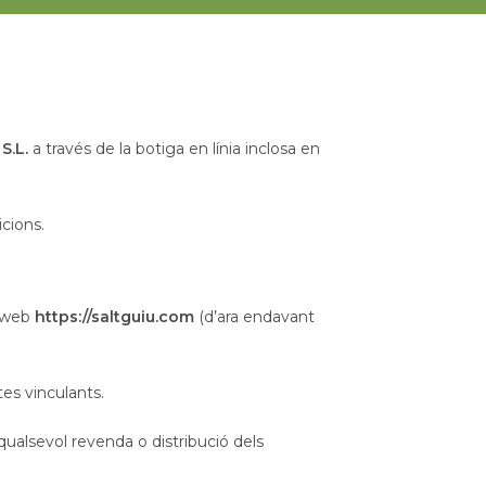
S.L.
a través de la botiga en línia inclosa en
icions.
c web
https://saltguiu.com
(d’ara endavant
es vinculants.
alsevol revenda o distribució dels