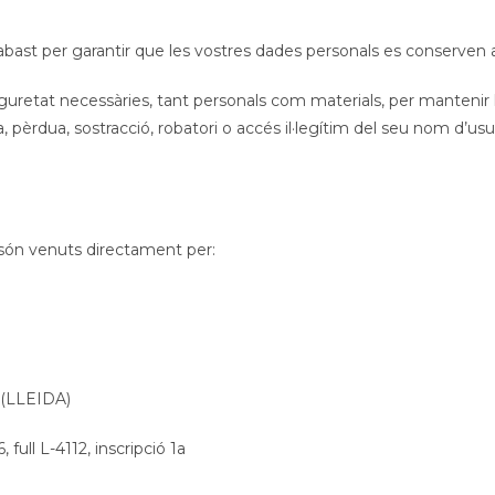
 abast per garantir que les vostres dades personals es conserv
uretat necessàries, tant personals com materials, per mantenir l
 pèrdua, sostracció, robatori o accés il·legítim del seu nom d’us
 són venuts directament per:
 (LLEIDA)
 full L-4112, inscripció 1a