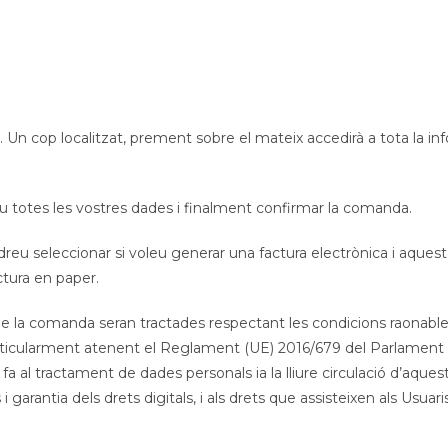
t. Un cop localitzat, prement sobre el mateix accedirà a tota la inf
u totes les vostres dades i finalment confirmar la comanda.
u seleccionar si voleu generar una factura electrònica i aquesta e
ctura en paper.
e la comanda seran tractades respectant les condicions raonables 
articularment atenent el Reglament (UE) 2016/679 del Parlament Eu
e fa al tractament de dades personals ia la lliure circulació d’aque
rantia dels drets digitals, i als drets que assisteixen als Usuari