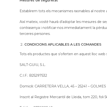
Mesures de seguretat
Establirem tots els mecanismes raonables al nostre
Així mateix, vostè haurà d’adoptar les mesures de seg
contrasenya i notificar-nos immediatament la pèrdua,
terceres persones.
CONDICIONS APLICABLES A LES COMANDES
Tots els productes que s’oferten en aquest lloc web
SALT-GUIU, S.L.
C.I.F.: B25297532
Domicili: CARRETERA VELLA, 45 – 25241 – GOLMES
Inscrit al Registre Mercantil de Lleida, tom 220, foli 56,