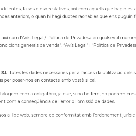
ulentes, falses o especulatives, així com aquells que hagin estat 
ndes anteriors, o quan hi hagi dubtes raonables que ens puguin fe
així com l’Avís Legal / Política de Privadesa en qualsevol moment
dicions generals de venda”, “Avís Legal” i “Política de Privadesa
 S.L
. totes les dades necessàries per a l’accés i la utilització del
ús per posar-nos en contacte amb vostè si cal.
 catalogem com a obligatòria, ja que, si no ho fem, no podrem c
ment com a conseqüència de l’error o l’omissió de dades.
osos al lloc web, sempre de conformitat amb l’ordenament jurídic 