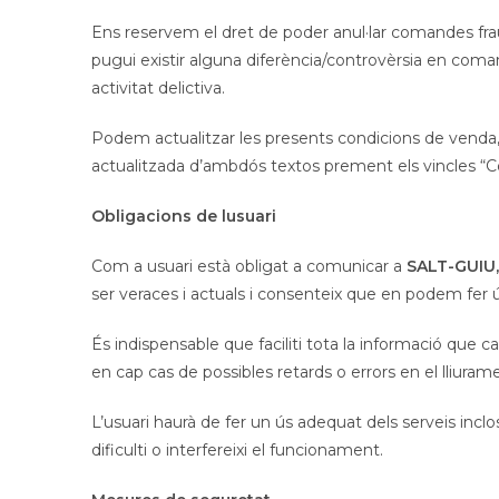
Ens reservem el dret de poder anul·lar comandes fraud
pugui existir alguna diferència/controvèrsia en coma
activitat delictiva.
Podem actualitzar les presents condicions de venda, 
actualitzada d’ambdós textos prement els vincles “Con
Obligacions de lusuari
Com a usuari està obligat a comunicar a
SALT-GUIU,
ser veraces i actuals i consenteix que en podem fer 
És indispensable que faciliti tota la informació que
en cap cas de possibles retards o errors en el lliura
L’usuari haurà de fer un ús adequat dels serveis incl
dificulti o interfereixi el funcionament.