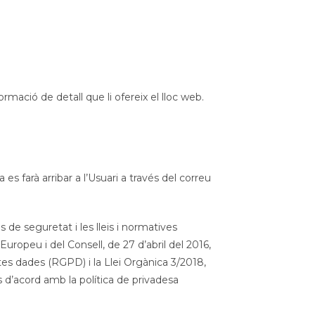
ormació de detall que li ofereix el lloc web.
s farà arribar a l’Usuari a través del correu
de seguretat i les lleis i normatives
ropeu i del Consell, de 27 d’abril del 2016,
stes dades (RGPD) i la Llei Orgànica 3/2018,
s d’acord amb la política de privadesa