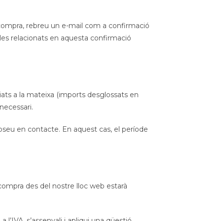
 compra, rebreu un e-mail com a confirmació
les relacionats en aquesta confirmació
ciats a la mateixa (imports desglossats en
 necessari.
poseu en contacte. En aquest cas, el període
 compra des del nostre lloc web estarà
 l’IVA, s’assenyali i apliqui una qüestió