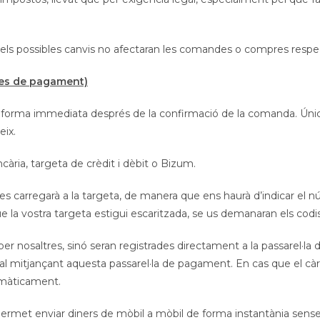
ls possibles canvis no afectaran les comandes o compres respect
mes de pagament)
 forma immediata després de la confirmació de la comanda. Úni
eix.
ària, targeta de crèdit i dèbit o Bizum.
 carregarà a la targeta, de manera que ens haurà d’indicar el nú
e la vostra targeta estigui escaritzada, se us demanaran els codi
 nosaltres, sinó seran registrades directament a la passarel·la 
al mitjançant aquesta passarel·la de pagament. En cas que el cà
omàticament.
met enviar diners de mòbil a mòbil de forma instantània sense