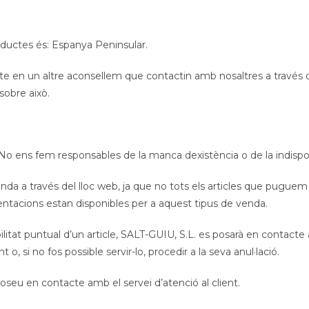
roductes és: Espanya Peninsular.
cte en un altre aconsellem que contactin amb nosaltres a través 
sobre això.
 No ens fem responsables de la manca dexistència o de la indispon
venda a través del lloc web, ja que no tots els articles que pugue
esentacions estan disponibles per a aquest tipus de venda.
ilitat puntual d’un article, SALT-GUIU, S.L. es posarà en contact
, si no fos possible servir-lo, procedir a la seva anul·lació.
eu en contacte amb el servei d’atenció al client.