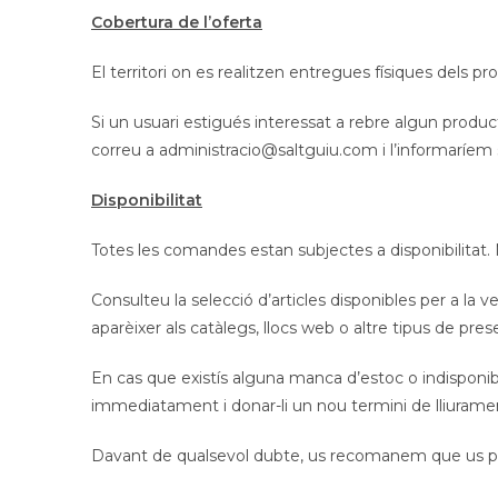
Cobertura de l’oferta
El territori on es realitzen entregues físiques dels p
Si un usuari estigués interessat a rebre algun produ
correu a administracio@saltguiu.com i l’informaríem 
Disponibilitat
Totes les comandes estan subjectes a disponibilitat.
Consulteu la selecció d’articles disponibles per a la 
aparèixer als catàlegs, llocs web o altre tipus de pr
En cas que existís alguna manca d’estoc o indisponib
immediatament i donar-li un nou termini de lliurament o
Davant de qualsevol dubte, us recomanem que us pos