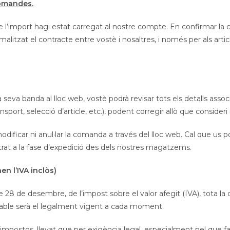
comandes.
 l’import hagi estat carregat al nostre compte. En confirmar la
tzat el contracte entre vostè i nosaltres, i només per als artic
a seva banda al lloc web, vostè podrà revisar tots els detalls asso
sport, selecció d’article, etc.), podent corregir allò que consideri
odificar ni anul·lar la comanda a través del lloc web. Cal que us 
entrat a la fase d’expedició des dels nostres magatzems.
en l’IVA inclòs)
 28 de desembre, de l’impost sobre el valor afegit (IVA), tota la
plicable serà el legalment vigent a cada moment.
impostos, llevat que per exigència legal, especialment pel que fa a