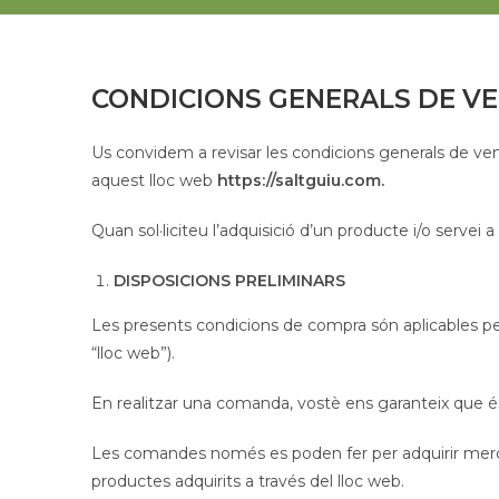
CONDICIONS GENERALS DE V
Us convidem a revisar les condicions generals de ve
aquest lloc web
https://saltguiu.com.
Quan sol·liciteu l’adquisició d’un producte i/o servei
DISPOSICIONS PRELIMINARS
Les presents condicions de compra són aplicables per
“lloc web”).
En realitzar una comanda, vostè ens garanteix que és
Les comandes només es poden fer per adquirir merca
productes adquirits a través del lloc web.