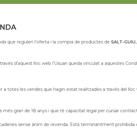
ENDA
nda que regulen l’oferta i la compra de productes de
SALT-GUIU, 
 a través d’aquest lloc web l’Usuari queda vinculat a aquestes Cond
 a totes les vendes que hagin estat realitzades a través del llo
 més gran de 18 anys i que té capacitat legal per cursar contract
deries sense ànim de revenda. Està terminantment prohibida qu